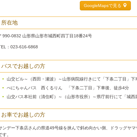
GoogleMapsで見る
所在地
〒990-0832 山形県山形市城西町四丁目18番24号
TEL：023-616-6868
バスでお越しの方
山交ビル～（西田・瀬波）～山形病院線行きにて「下条二丁目」下
べにちゃんバス 西くるりん 「下条二丁目」下車後、徒歩4分
山交バス本社前（清住町）～（山形市役所）～県庁前行にて「城西
お車でお越しの方
サンデー下条店さんの県道49号線を挟んで斜め向かい側、ドラッグヤ
です。