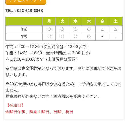
TEL：023-616-6868
月
火
水
木
金
土
午前
〇
〇
〇
〇
△
△
午後
〇
〇
〇
〇
−
－
午前：9:00～12:30（受付時間は～12:00まで）
午後：14:30～18:00（受付時間は～17:30まで）
△…9:00～13:00まで（土曜診療は隔週）
※当院は
完全予約制
となっております。事前にお電話で予約をお
願いします。
※20歳未満の方は専門性が異なるため、ご予約をお取りしており
ません。
児童思春期外来などの専門医療機関を受診ください。
【休診日】
金曜日午後、隔週土曜日、日曜、祝日